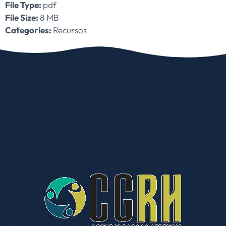
File Type:
pdf
File Size:
8 MB
Categories:
Recursos