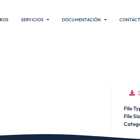
TROS
SERVICIOS
DOCUMENTACIÓN
CONTÁC
TO DE LOS JUE
MERITO
File T
File Si
Catego