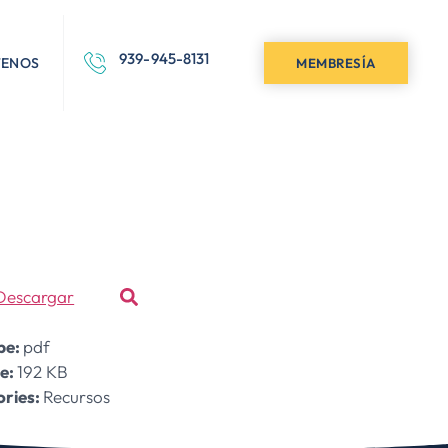
939-945-8131
TENOS
MEMBRESÍA
CES
Descargar
ype:
pdf
ze:
192 KB
ries:
Recursos